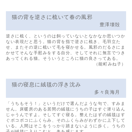
猫の背を逆さに梳いて春の風邪
豊澤壊殻
逆さに梳く、というのは飼っていないとなかなか思いつか
ない表現だと思う。猫の背を指で逆さに梳き、毛羽立た
せ、またその逆に梳いて毛を寝かせる。風邪のだるさにま
かせてそんな手慰みをする自分、そしてそれに無言でつき
あってくれる猫。そういうところに猫の良さってある。
（能町みね子）
猫の寝息に絨毯の浮き沈み
多々良海月
「うちもそう！」というだけで選んだような句で、すみま
せん。床暖房のある居間の絨毯にうちの子はすぐ潜り込ん
じゃうんですよ。そしてすぐ寝る。整えたはずの絨毯はす
ぐボコボコにふくらみ、そのふくらみがわずかに上下して
いる。人間はそこをうっかり踏まないように歩く。うちの
子が絨毯に入りこむと、冬を感じます。