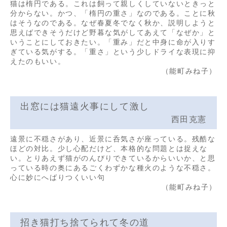
猫は楕円である。これは飼って親しくしていないときっと
分からない。かつ、「楕円の重さ」なのである。ことに秋
はそうなのである。なぜ春夏冬でなく秋か、説明しようと
思えばできそうだけど野暮な気がしてあえて「なぜか」と
いうことにしておきたい。「重み」だと中身に命が入りす
ぎている気がする。「重さ」という少しドライな表現に抑
えたのもいい。
（能町みね子）
出窓には猫遠火事にして激し
西田克憲
遠景に不穏さがあり、近景に呑気さが座っている。残酷な
ほどの対比。少し心配だけど、本格的な問題とは捉えな
い。とりあえず猫がのんびりできているからいいか、と思
っている時の奥にあるごくわずかな種火のような不穏さ。
心に妙にへばりつくいい句
（能町みね子）
招き猫打ち捨てられて冬の道