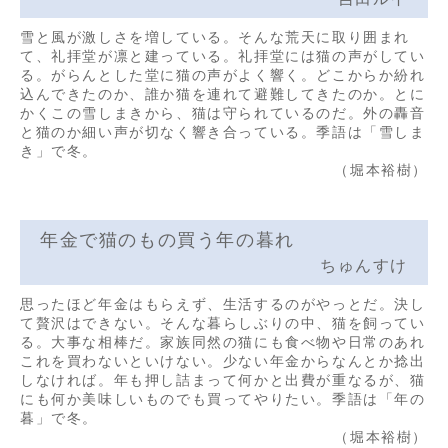
雪と風が激しさを増している。そんな荒天に取り囲まれ
て、礼拝堂が凛と建っている。礼拝堂には猫の声がしてい
る。がらんとした堂に猫の声がよく響く。どこからか紛れ
込んできたのか、誰か猫を連れて避難してきたのか。とに
かくこの雪しまきから、猫は守られているのだ。外の轟音
と猫のか細い声が切なく響き合っている。季語は「雪しま
き」で冬。
（堀本裕樹）
年金で猫のもの買う年の暮れ
ちゅんすけ
思ったほど年金はもらえず、生活するのがやっとだ。決し
て贅沢はできない。そんな暮らしぶりの中、猫を飼ってい
る。大事な相棒だ。家族同然の猫にも食べ物や日常のあれ
これを買わないといけない。少ない年金からなんとか捻出
しなければ。年も押し詰まって何かと出費が重なるが、猫
にも何か美味しいものでも買ってやりたい。季語は「年の
暮」で冬。
（堀本裕樹）