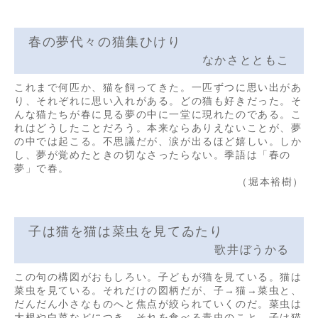
春の夢代々の猫集ひけり
なかさとともこ
これまで何匹か、猫を飼ってきた。一匹ずつに思い出があ
り、それぞれに思い入れがある。どの猫も好きだった。そ
んな猫たちが春に見る夢の中に一堂に現れたのである。こ
れはどうしたことだろう。本来ならありえないことが、夢
の中では起こる。不思議だが、涙が出るほど嬉しい。しか
し、夢が覚めたときの切なさったらない。季語は「春の
夢」で春。
（堀本裕樹）
子は猫を猫は菜虫を見てゐたり
歌井ぼうかる
この句の構図がおもしろい。子どもが猫を見ている。猫は
菜虫を見ている。それだけの図柄だが、子→猫→菜虫と、
だんだん小さなものへと焦点が絞られていくのだ。菜虫は
大根や白菜などにつき、それを食べる青虫のこと。子は猫