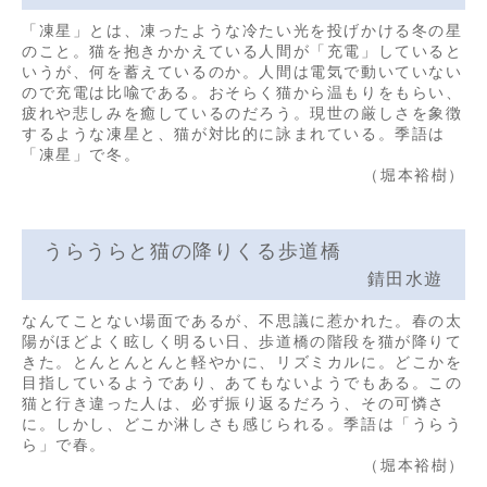
「凍星」とは、凍ったような冷たい光を投げかける冬の星
のこと。猫を抱きかかえている人間が「充電」していると
いうが、何を蓄えているのか。人間は電気で動いていない
ので充電は比喩である。おそらく猫から温もりをもらい、
疲れや悲しみを癒しているのだろう。現世の厳しさを象徴
するような凍星と、猫が対比的に詠まれている。季語は
「凍星」で冬。
（堀本裕樹）
うらうらと猫の降りくる歩道橋
錆田水遊
なんてことない場面であるが、不思議に惹かれた。春の太
陽がほどよく眩しく明るい日、歩道橋の階段を猫が降りて
きた。とんとんとんと軽やかに、リズミカルに。どこかを
目指しているようであり、あてもないようでもある。この
猫と行き違った人は、必ず振り返るだろう、その可憐さ
に。しかし、どこか淋しさも感じられる。季語は「うらう
ら」で春。
（堀本裕樹）