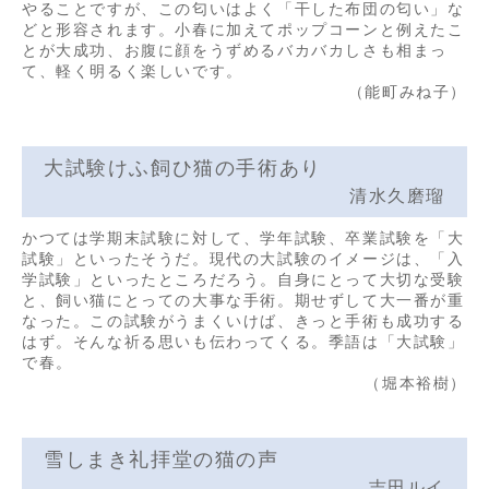
やることですが、この匂いはよく「干した布団の匂い」な
どと形容されます。小春に加えてポップコーンと例えたこ
とが大成功、お腹に顔をうずめるバカバカしさも相まっ
て、軽く明るく楽しいです。
（能町みね子）
大試験けふ飼ひ猫の手術あり
清水久磨瑠
かつては学期末試験に対して、学年試験、卒業試験を「大
試験」といったそうだ。現代の大試験のイメージは、「入
学試験」といったところだろう。自身にとって大切な受験
と、飼い猫にとっての大事な手術。期せずして大一番が重
なった。この試験がうまくいけば、きっと手術も成功する
はず。そんな祈る思いも伝わってくる。季語は「大試験」
で春。
（堀本裕樹）
雪しまき礼拝堂の猫の声
吉田ルイ