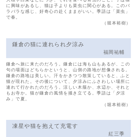
に興味があるし、猫は子よりも菜虫に関心がある。このバ
ラバラな感じ、好奇心の赴くままがいい。季語は「菜虫」
で春。
（堀本裕樹）
鎌倉の猫に連れられ夕涼み
福岡祐輔
鎌倉へ旅に来たのだろう。鎌倉には海も山もあるが、この
句の場面はどちらかというと、山側の路地が想像される。
鎌倉の路地は美しい。汗をかきつつ散策していると、ふと
猫が現れた。その後について、夕涼みにふさわしい場所に
連れて行かれたのだろう。涼しい木蔭か、水辺か、それと
もお寺か。猫が鎌倉の風情を掻き立てる。季語は「夕涼
み」で夏。
（堀本裕樹）
凍星や猫を抱えて充電す
紅三季