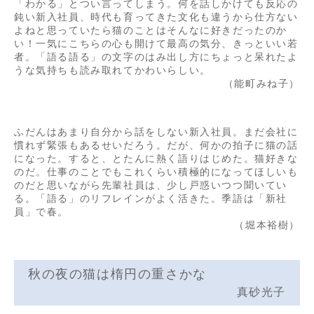
「わかる」とつい言ってしまう。何を話しかけても反応の
鈍い新入社員、時代も育ってきた文化も違うから仕方ない
よねと思っていたら猫のことはそんなに好きだったのか
い！一気にこちらの心も開けて最高の気分、きっといい若
者。「語る語る」の文字のはみ出し方にちょっと呆れたよ
うな気持ちも読み取れてかわいらしい。
（能町みね子）
ふだんはあまり自分から話をしない新入社員。まだ会社に
慣れず緊張もあるせいだろう。だが、何かの拍子に猫の話
になった。すると、とたんに熱く語りはじめた。猫好きな
のだ。仕事のことでもこれくらい積極的になってほしいも
のだと思いながら先輩社員は、少し戸惑いつつ聞いてい
る。「語る」のリフレインがよく活きた。季語は「新社
員」で春。
（堀本裕樹）
秋の夜の猫は楕円の重さかな
真砂光子