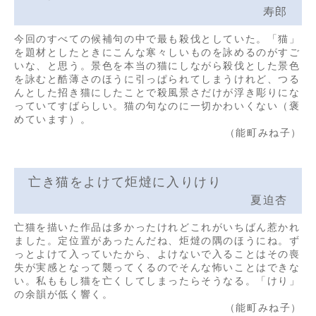
寿郎
今回のすべての候補句の中で最も殺伐としていた。「猫」
を題材としたときにこんな寒々しいものを詠めるのがすご
いな、と思う。景色を本当の猫にしながら殺伐とした景色
を詠むと酷薄さのほうに引っぱられてしまうけれど、つる
んとした招き猫にしたことで殺風景さだけが浮き彫りにな
っていてすばらしい。猫の句なのに一切かわいくない（褒
めています）。
（能町みね子）
亡き猫をよけて炬燵に入りけり
夏迫杏
亡猫を描いた作品は多かったけれどこれがいちばん惹かれ
ました。定位置があったんだね、炬燵の隅のほうにね。ず
っとよけて入っていたから、よけないで入ることはその喪
失が実感となって襲ってくるのでそんな怖いことはできな
い。私ももし猫を亡くしてしまったらそうなる。「けり」
の余韻が低く響く。
（能町みね子）