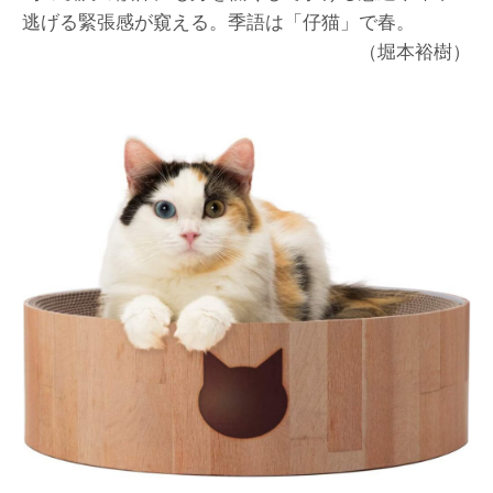
逃げる緊張感が窺える。季語は「仔猫」で春。
（堀本裕樹）