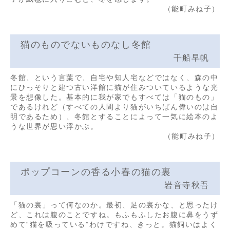
（能町みね子）
猫のものでないものなし冬館
千船早帆
冬館、という言葉で、自宅や知人宅などではなく、森の中
にひっそりと建つ古い洋館に猫が住みついているような光
景を想像した。基本的に我が家でもすべては「猫のもの」
であるけれど（すべての人間より猫がいちばん偉いのは自
明であるため）、冬館とすることによって一気に絵本のよ
うな世界が思い浮かぶ。
（能町みね子）
ポップコーンの香る小春の猫の裏
岩音寺秋吾
「猫の裏」って何なのか。最初、足の裏かな、と思ったけ
ど、これは腹のことですね。もふもふしたお腹に鼻をうず
めて“猫を吸っている”わけですね、きっと。猫飼いはよく