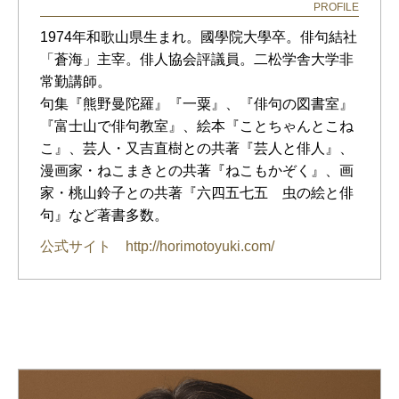
PROFILE
1974年和歌山県生まれ。國學院大學卒。俳句結社
「蒼海」主宰。俳人協会評議員。二松学舎大学非
常勤講師。
句集『熊野曼陀羅』『一粟』、『俳句の図書室』
『富士山で俳句教室』、絵本『ことちゃんとこね
こ』、芸人・又吉直樹との共著『芸人と俳人』、
漫画家・ねこまきとの共著『ねこもかぞく』、画
家・桃山鈴子との共著『六四五七五 虫の絵と俳
句』など著書多数。
公式サイト http://horimotoyuki.com/